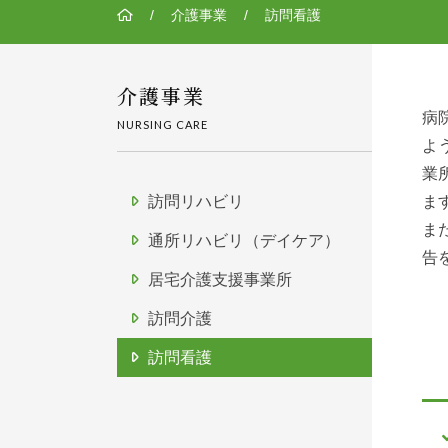
/
介護事業
/
訪問看護
介護事業
病
NURSING CARE
よ
業
訪問リハビリ
ま
ま
通所リハビリ（デイケア）
告
居宅介護支援事業所
訪問介護
訪問看護