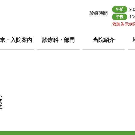
午前
9:
診療時間
午後
16
救急告示病
来・入院案内
診療科・部門
当院紹介
護