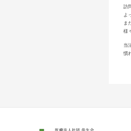
訪
よ
ま
様
当
慣