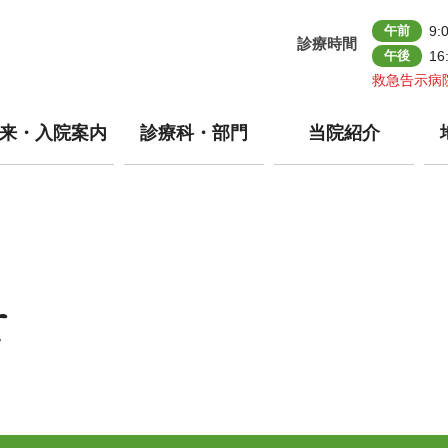
午前
9:
診療時間
午後
16
救急告示病
来・入院案内
診療科・部門
当院紹介
せ